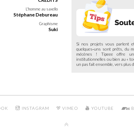
L'homme au saxello
Stéphane Debureau
Graphisme
Suki
Si nos projets vous parlent 
quelques‑uns sont prêts, du mo
mécènes ! Tipeee offre un
institutionnelles ou bien au « t
un pas fait ensemble, vers plus de
OOK
INSTAGRAM
VIMEO
YOUTUBE
B